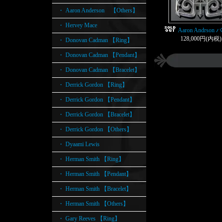
・ Aaron Anderson 【Others】
・ Hervey Mace
Aaron Andrso
128,000円(内税)
・ Donovan Cadman 【Ring】
・ Donovan Cadman 【Pendant】
・ Donovan Cadman 【Bracelet】
・ Derrick Gordon 【Ring】
・ Derrick Gordon 【Pendant】
・ Derrick Gordon 【Bracelet】
・ Derrick Gordon 【Others】
・ Dyaami Lewis
・ Herman Smith 【Ring】
・ Herman Smith 【Pendant】
・ Herman Smith 【Bracelet】
・ Herman Smith 【Others】
・ Gary Reeves 【Ring】