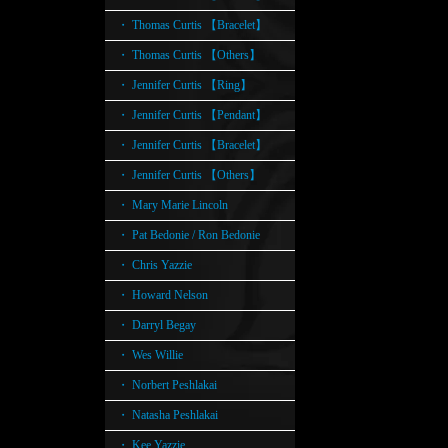
・ Thomas Curtis 【Bracelet】
・ Thomas Curtis 【Others】
・ Jennifer Curtis 【Ring】
・ Jennifer Curtis 【Pendant】
・ Jennifer Curtis 【Bracelet】
・ Jennifer Curtis 【Others】
・ Mary Marie Lincoln
・ Pat Bedonie / Ron Bedonie
・ Chris Yazzie
・ Howard Nelson
・ Darryl Begay
・ Wes Willie
・ Norbert Peshlakai
・ Natasha Peshlakai
・ Kee Yazzie