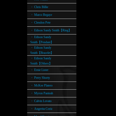
・ Chris Billie
・ Marco Begaye
・ Clendon Pete
・ Edison Sandy Smith【Ring】
・ Edison Sandy
Smith【Pendant】
・ Edison Sandy
Smith【Bracelet】
・ Edison Sandy
Smith【Others】
・ Ernie Lister
・ Perry Shorty
・ McKee Platero
・ Myron Panteah
・ Calvin Lovato
・ Angerita Coriz