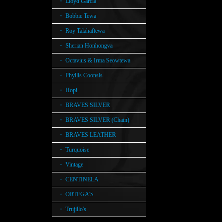
・ Lloyd Garcia
・ Bobbie Tewa
・ Roy Talahaftewa
・ Sherian Honhongva
・ Octavius & Irma Seowtewa
・ Phyllis Coonsis
・ Hopi
・ BRAVES SILVER
・ BRAVES SILVER (Chain)
・ BRAVES LEATHER
・ Turquoise
・ Vintage
・ CENTINELA
・ ORTEGA'S
・ Trujillo's