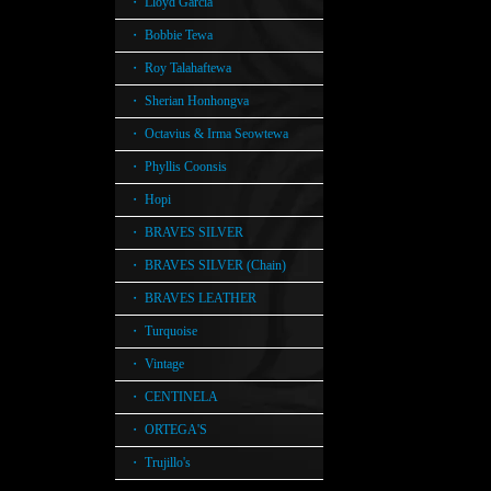
・ Lloyd Garcia
・ Bobbie Tewa
・ Roy Talahaftewa
・ Sherian Honhongva
・ Octavius & Irma Seowtewa
・ Phyllis Coonsis
・ Hopi
・ BRAVES SILVER
・ BRAVES SILVER (Chain)
・ BRAVES LEATHER
・ Turquoise
・ Vintage
・ CENTINELA
・ ORTEGA'S
・ Trujillo's