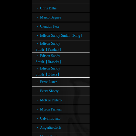
・ Chris Billie
・ Marco Begaye
・ Clendon Pete
・ Edison Sandy Smith【Ring】
・ Edison Sandy
Smith【Pendant】
・ Edison Sandy
Smith【Bracelet】
・ Edison Sandy
Smith【Others】
・ Ernie Lister
・ Perry Shorty
・ McKee Platero
・ Myron Panteah
・ Calvin Lovato
・ Angerita Coriz