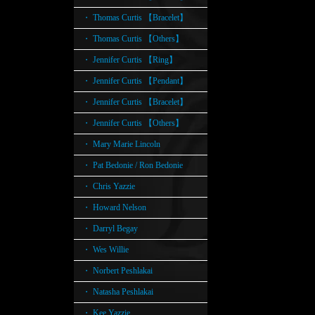
・ Thomas Curtis 【Bracelet】
・ Thomas Curtis 【Others】
・ Jennifer Curtis 【Ring】
・ Jennifer Curtis 【Pendant】
・ Jennifer Curtis 【Bracelet】
・ Jennifer Curtis 【Others】
・ Mary Marie Lincoln
・ Pat Bedonie / Ron Bedonie
・ Chris Yazzie
・ Howard Nelson
・ Darryl Begay
・ Wes Willie
・ Norbert Peshlakai
・ Natasha Peshlakai
・ Kee Yazzie