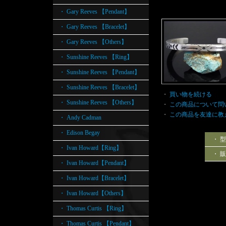
・ Gary Reeves 【Pendant】
・ Gary Reeves 【Bracelet】
・ Gary Reeves 【Others】
・ Sunshine Reeves 【Ring】
・ Sunshine Reeves 【Pendant】
・ Sunshine Reeves 【Bracelet】
・
買い物を続ける
・ Sunshine Reeves 【Others】
・
この商品について問
・
この商品を友達に教
・ Andy Cadman
・ Edison Begay
・ 
・ Ivan Howard【Ring】
・ 
・ Ivan Howard【Pendant】
・ Ivan Howard【Bracelet】
・ Ivan Howard【Others】
・ Thomas Curtis 【Ring】
・ Thomas Curtis 【Pendant】