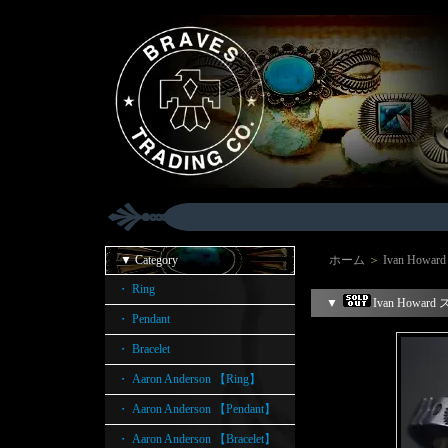
▼ Category
ホーム
＞
Ivan Howar
・ Ring
▼
Ivan How
・ Pendant
・ Bracelet
・ Aaron Anderson 【Ring】
・ Aaron Anderson 【Pendant】
・ Aaron Anderson 【Bracelet】