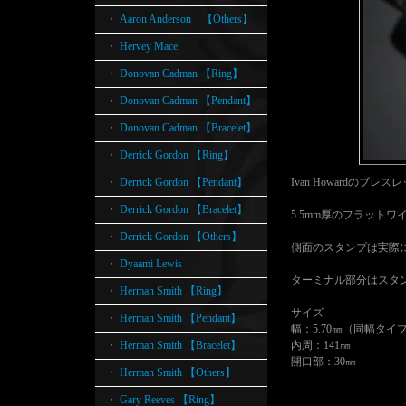
・ Aaron Anderson 【Others】
・ Hervey Mace
・ Donovan Cadman 【Ring】
・ Donovan Cadman 【Pendant】
・ Donovan Cadman 【Bracelet】
・ Derrick Gordon 【Ring】
・ Derrick Gordon 【Pendant】
Ivan Howardのブレ
・ Derrick Gordon 【Bracelet】
5.5mm厚のフラット
・ Derrick Gordon 【Others】
側面のスタンプは実際
・ Dyaami Lewis
ターミナル部分はスタ
・ Herman Smith 【Ring】
サイズ
・ Herman Smith 【Pendant】
幅：5.70㎜（同幅タイ
・ Herman Smith 【Bracelet】
内周：141㎜
開口部：30㎜
・ Herman Smith 【Others】
・ Gary Reeves 【Ring】